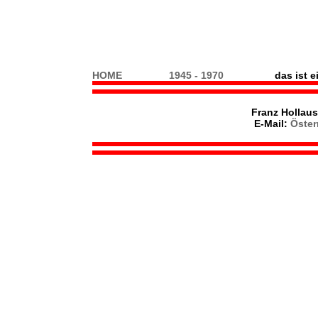
HOME
1945 - 1970
das ist 
Franz Hollau
E-Mail:
Öster